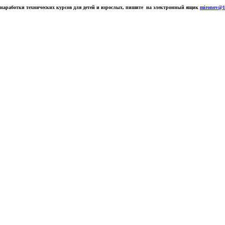
 наработки технических курсов для детей и взрослых, пишите на электронный ящик
mironov@10